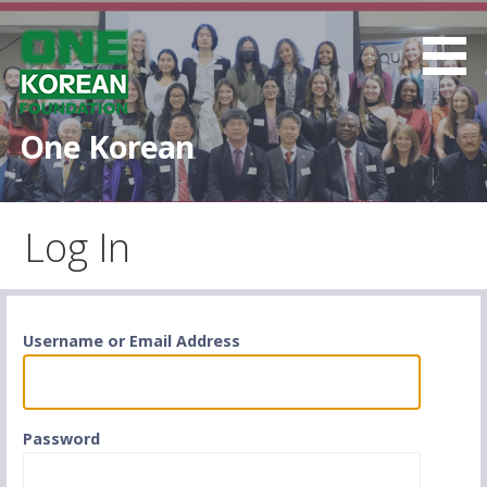
S
k
i
p
t
One Korean
o
c
o
Log In
n
t
e
n
t
Username or Email Address
Password