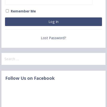
Remember Me
Lost Password?
S
e
a
r
Follow Us on Facebook
c
h
f
o
r