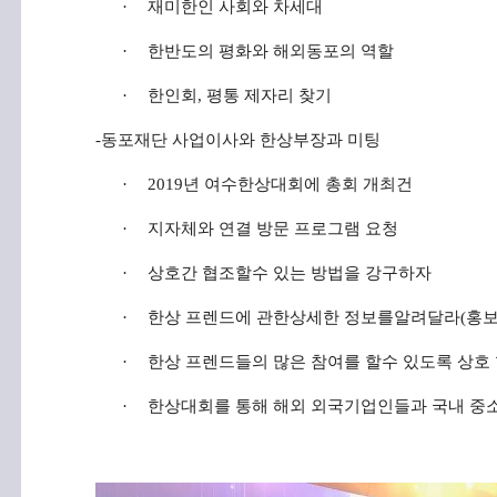
·
재미한인 사회와 차세대
·
한반도의 평화와 해외동포의 역할
·
한인회
,
평통 제자리 찾기
-
동포재단
사업이사와
한상부장과
미팅
·
2019
년
여수한상대회에
총회
개최건
·
지자체와
연결
방문
프로그램
요청
·
상호간 협조할수 있는 방법을 강구하자
·
한상 프렌드에 관한상세한 정보를알려달라
(
홍보
·
한상 프렌드들의 많은 참여를 할수 있도록 상호
·
한상대회를 통해 해외 외국기업인들과 국내 중