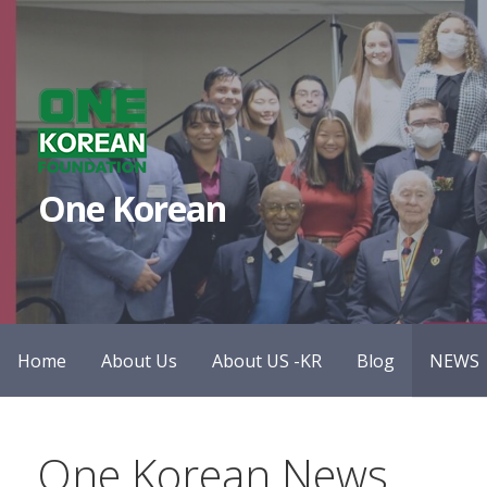
S
k
i
p
t
o
One Korean
c
o
n
t
e
n
Home
About Us
About US -KR
Blog
NEWS
t
One Korean News