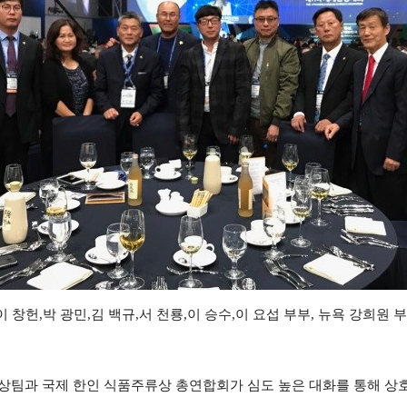
이
창헌
,
박
광민
,
김
백규
,
서
천룡
,
이
승수
,
이
요섭
부부
,
뉴욕
강희원
부
상팀과 국제 한인 식품주류상 총연합회가 심도 높은 대화를 통해 상