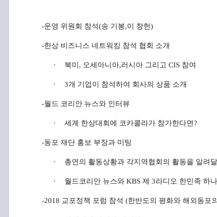
-
운영
위원회
참석
(
송
기봉
,
이
창헌
)
-
한상
비즈니스
네트워킹
참석
협회
소개
·
북미
,
오세아니아
,
러시아 그리고
CIS
참여
·
3
개 기업이 참석하여 회사의 상품 소개
-
월드
코리안
뉴스와
인터뷰
·
세계 한상대회에 코카콜라가 참가한다면
?
-
동포
재단
홍보
부장과
미팅
·
총연의 활동상황과 각지역협회의 활동을 알려
·
월드코리안 뉴스와
KBS
제
3
라디오 한민족 하나
-2018
교포정책
포럼
참석
(
한반도의 평화와 해외동포의