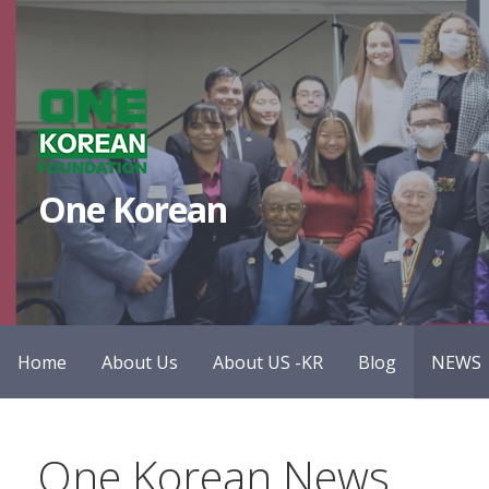
S
k
i
p
t
o
One Korean
c
o
n
t
e
n
Home
About Us
About US -KR
Blog
NEWS
t
One Korean News