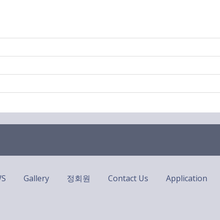
WS
Gallery
정회원
Contact Us
Application