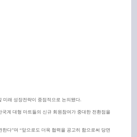
할
미래
성장전략이
중점적으로
논의됐다
.
한국계
대형
마트들의
신규
회원참여가
중대한
전환점을
견한다
”
며
“
앞으로도
더욱
협력을
공고히
함으로써
당면