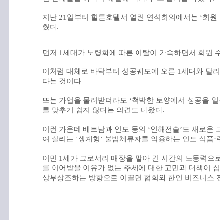
지난
21
일부터
힐튼호텔서
열린
연석회의에서는
‘
회원
췄다
.
먼저
1
세대가 노령화에 따른 이탈이 가속하면서 회원 수
이처럼 대체로 바닥부터 성공궤도에 오른
1
세대와 달리
다는 것이다
.
또는 가업을 물려받더라도 ‘척박한 토양에서 성공을 일
를 맞추기 쉽지 않다는 의견도 나왔다
.
이런 가운데 베트남과 인도 등의 ‘인해전술’도 새로운
여 살리는 ‘생계형’ 불법체류자를 악용하는 인도 식품
이민
1
세가 그로서리 매장을 맡아 긴 시간의 노동력으
를 이어받을 이유가 없는 추세에 대한 고민과 대책이 
상부상조하는 방향으로 이끌면 협회와 한인 비즈니스 