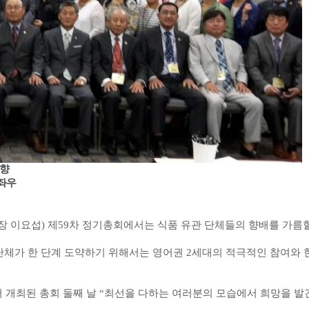
향
좌우
장
이요섭
)
제
59
차
정기총회에서는
식품
유관
단체들의
향배를
가름
단체가
한
단계
도약하기
위해서는
영어권
2
세대의
적극적인
참여와
서
개최된
총회
둘째
날
“
최선을
다하는
여러분의
모습에서
희망을
발