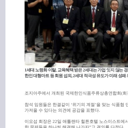
1
세대
노령화
이탈
,
교육혜택
받은
2
세대는
가업
잇지
않는
경
한인
대형마트
등
회원
섭외
, 2
세대
적극성
유도가
미래
성패
조지아주에서
개최된
국제한인식품주류상총연합회
(
회
참석
임원들은
한결같이
‘
위기의
계절
’
을
맞는
식품협
가져올
수
있다는
의견에
공감을
표했다
.
이요섭
회장은
22
일
애틀랜타
힐튼호텔
노스이스트에
한
문제들을
하나씩
해결해
나가자
”
고
결의를
다졌다
.