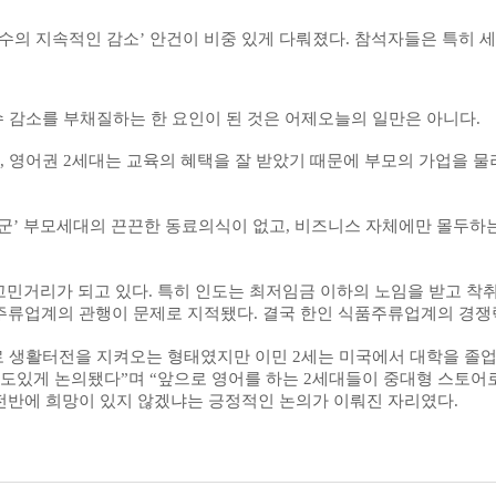
수의
지속적인
감소
’
안건이
비중
있게
다뤄졌다
.
참석자들은
특히 세
 감소를 부채질하는 한 요인이 된 것은 어제오늘의 일만은 아니다
.
,
영어권
2
세대는 교육의 혜택을 잘 받았기 때문에 부모의 가업을 
군’ 부모세대의 끈끈한 동료의식이 없고
,
비즈니스 자체에만 몰두하는
 고민거리가 되고 있다
.
특히 인도는 최저임금 이하의 노임을 받고 착
·주류업계의 관행이 문제로 지적됐다
.
결국 한인 식품주류업계의 경쟁
로 생활터전을 지켜오는 형태였지만 이민
2
세는 미국에서 대학을 졸업
심도있게 논의됐다”며 “앞으로 영어를 하는
2
세대들이 중대형 스토어
전반에 희망이 있지 않겠냐는 긍정적인 논의가 이뤄진 자리였다
.