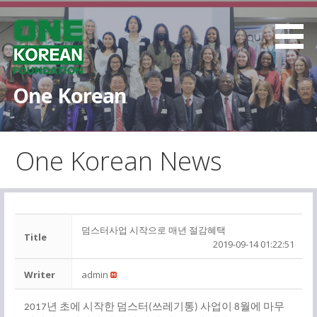
S
k
i
p
t
One Korean
o
c
o
One Korean News
n
t
e
n
t
덤스터사업 시작으로 매년 절감혜택
Title
2019-09-14 01:22:51
Writer
admin
년
초에
시작한
덤스터
쓰레기통
사업이
월에
마무
2017
(
)
8