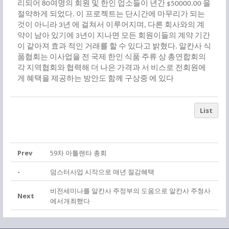
리되어
여명의
회원
및
한인
업소들이
년간
을
80
$50000.00
절약하게
되었다
이
프로젝트는
단시간에
마무리가
되는
.
것이
아니라
년
에
걸쳐서
이루어지며
다른
회사와의
계
3
,
약이
남아
있기에
년이
지나면
모든
회원이들의
계약
기간
3
이
같아져
효과
적인
거래를
할
수
있다고
밝혔다
알칸사
식
.
품협회는
이사업을
전
국제
한인
식품
주류
상
총연합회의
각
지역협회와
협력해
더
나은
가격과
서
비스로
전회원에
게
혜택을
제공하는
방안도
함께
구상중
에
있
다
List
Prev
59차 아틀랜타 총회
-
덤스터사업 시작으로 매년 절감혜택
비전세미나를 알칸사 주정부의 도움으로 알칸사 주청사
Next
에서개최했다