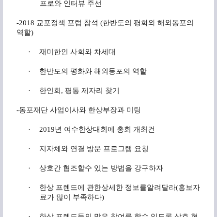
프로와 인터뷰 주선
-2018
교포정책
포럼
참석
(
한반도의 평화와 해외동포의
역할
)
·
재미한인 사회와 차세대
·
한반도의 평화와 해외동포의 역할
·
한인회
,
평통 제자리 찾기
-
동포재단
사업이사와
한상부장과
미팅
·
2019
년
여수한상대회에
총회
개최건
·
지자체와
연결
방문
프로그램
요청
·
상호간 협조할수 있는 방법을 강구하자
·
한상 프렌드에 관한상세한 정보를알려달라
(
홍보자
료가 많이 부족하다
)
·
한상 프렌드들의 많은 참여를 할수 있도록 상호 협