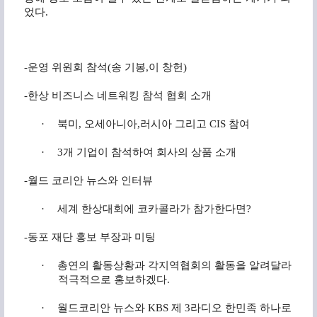
었다
.
-
운영
위원회
참석
(
송
기봉
,
이
창헌
)
-
한상
비즈니스
네트워킹
참석
협회
소개
·
북미
,
오세아니아
,
러시아 그리고
CIS
참여
·
3
개 기업이 참석하여 회사의 상품 소개
-
월드
코리안
뉴스와
인터뷰
·
세계 한상대회에 코카콜라가 참가한다면
?
-
동포
재단
홍보
부장과
미팅
·
총연의 활동상황과 각지역협회의 활동을 알려달라
적극적으로 홍보하겠다
.
·
월드코리안 뉴스와
KBS
제
3
라디오 한민족 하나로