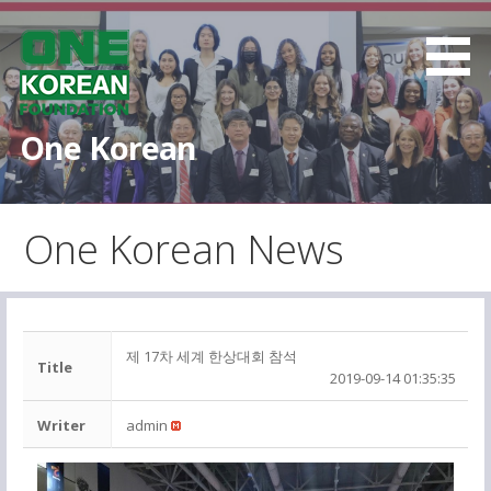
S
k
i
p
t
One Korean
o
c
o
One Korean News
n
t
e
n
t
제 17차 세계 한상대회 참석
Title
2019-09-14 01:35:35
Writer
admin