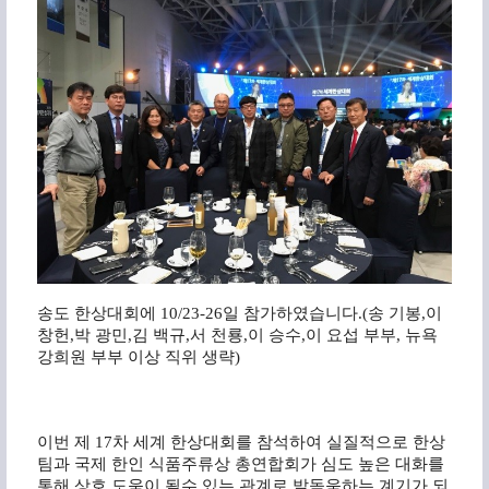
송도
한상대회에
10/23-26
일
참가하였습니다
.(
송
기봉
,
이
창헌
,
박
광민
,
김
백규
,
서
천룡
,
이
승수
,
이
요섭
부부
,
뉴욕
강희원
부부
이상
직위
생략
)
이번 제
17
차 세계 한상대회를 참석하여 실질적으로 한상
팀과 국제 한인 식품주류상 총연합회가 심도 높은 대화를
통해 상호 도움이 될수 있는 관계로 발돋움하는 계기가 되